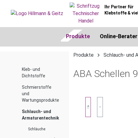
springen
Zur Hauptnavigation springen
Ihr Partner für
Klebstoffe & vie
Produkte
Online-Berater
Produkte
Schlauch- und 
Kleb- und
ABA Schellen 
Dichtstoffe
Schmierstoffe
und
Bildergalerie überspringen
Wartungsprodukte
Schlauch- und
Armaturentechnik
Schläuche