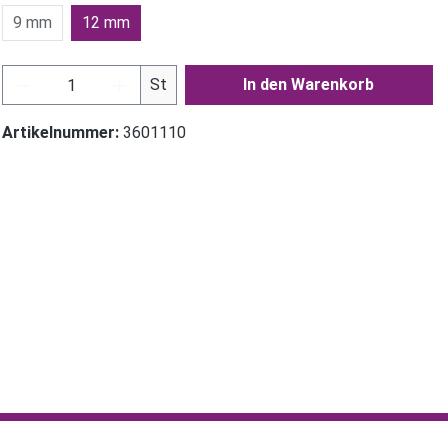
9 mm
12 mm
Produkt Anzahl: Gib den gewünschten Wer
St
In den Warenkorb
Artikelnummer:
3601110