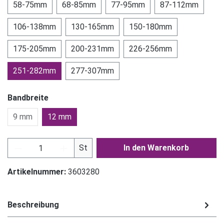
58-75mm
68-85mm
77-95mm
87-112mm
106-138mm
130-165mm
150-180mm
175-205mm
200-231mm
226-256mm
251-282mm
277-307mm
Bandbreite
9 mm
12 mm
Produkt Anzahl: Gib den gewünschten Wert ein
St
In den Warenkorb
Artikelnummer:
3603280
Beschreibung