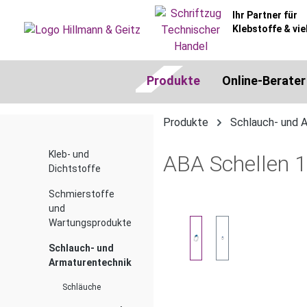
springen
Zur Hauptnavigation springen
Ihr Partner für
Klebstoffe & vie
Produkte
Online-Berater
Produkte
Schlauch- und 
Kleb- und
ABA Schellen 
Dichtstoffe
Schmierstoffe
und
Bildergalerie überspringen
Wartungsprodukte
Schlauch- und
Armaturentechnik
Schläuche