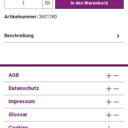
Produkt Anzahl: Gib den gewünschten Wert ein
St
In den Warenkorb
Artikelnummer:
3601180
Beschreibung
AGB
Datenschutz
Impressum
Glossar
Cookies